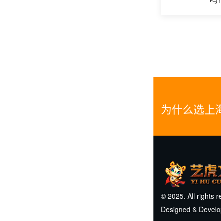
为什么选上
© 2025. All rights 
Designed & Devel