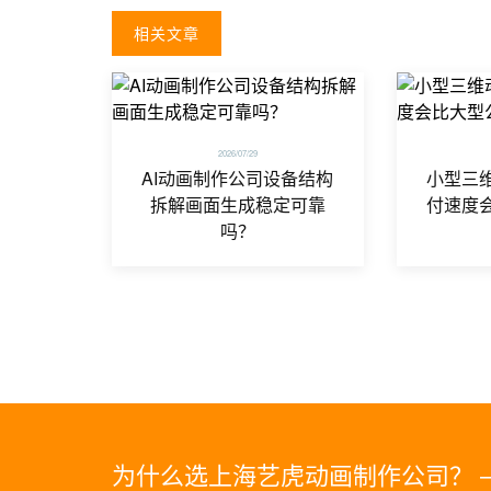
相关文章
2026/07/29
AI动画制作公司设备结构
小型三
拆解画面生成稳定可靠
付速度
吗？
为什么选上海艺虎动画制作公司？ 