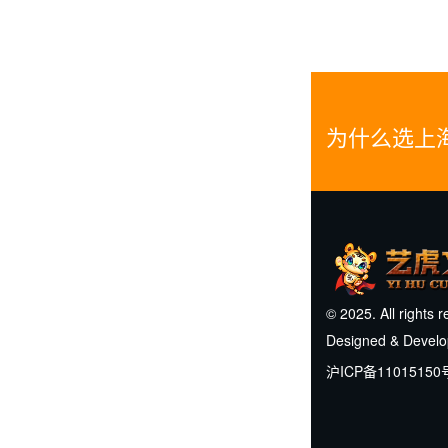
为什么选上
© 2025. All rights 
Designed & Devel
沪ICP备11015150