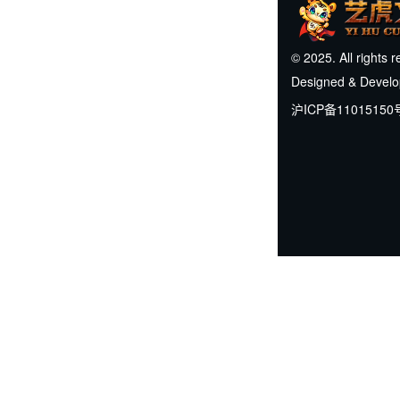
© 2025. All rights 
Designed & Devel
沪ICP备11015150