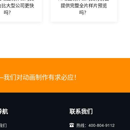
会比大型公司更快
提供完整全片样片预览
吗？
吗？
—我们对动画制作有求必应！
导航
联系我们
我们
热线：400-804-9112