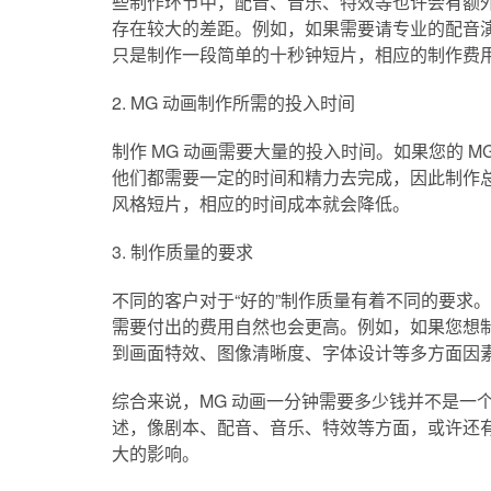
些制作环节中，配音、音乐、特效等也许会有额
存在较大的差距。例如，如果需要请专业的配音
只是制作一段简单的十秒钟短片，相应的制作费
2. MG 动画制作所需的投入时间
制作 MG 动画需要大量的投入时间。如果您的 
他们都需要一定的时间和精力去完成，因此制作
风格短片，相应的时间成本就会降低。
3. 制作质量的要求
不同的客户对于“好的”制作质量有着不同的要求。
需要付出的费用自然也会更高。例如，如果您想制
到画面特效、图像清晰度、字体设计等多方面因
综合来说，MG 动画一分钟需要多少钱并不是一
述，像剧本、配音、音乐、特效等方面，或许还
大的影响。