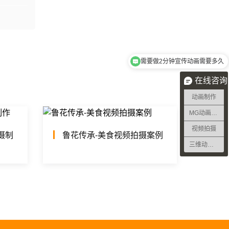
需要做2分钟宣传动画需要多久
在线咨询
动画制作
MG动画制作
视频拍摄
摄制
鲁花传承-美食视频拍摄案例
三维动画制作