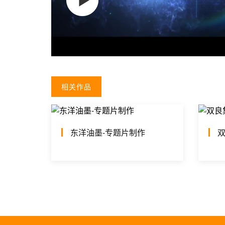
相关作品
东洋油墨-专题片制作
双