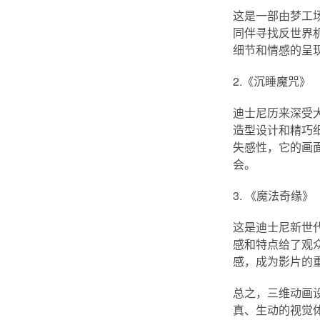
这是一部由梦工
同伴寻找反世界
细节和情感的呈
2.《沉睡魔咒》
迪士尼历来深受
造型设计和精巧
失感性，它的画
会。
3. 《魔法奇缘》
这是迪士尼新世
感和特点给了观
感，成为影片的
总之，三维动画
真、生动的视觉