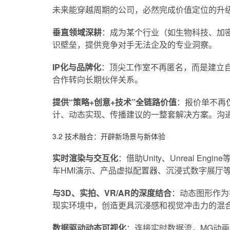
未来能穿越周期的公司，必然完成价值定位的升
垂直领域深耕
：成为某个行业（如生物科技、加密
识壁垒，提供竞争对手无法企及的专业洞察。
IP化与品牌化
：顶尖工作室不再匿名，而是建立
合作转向长期伙伴关系。
提供“策略+创意+技术”全链路价值
：报价单不再仅
计、动态实现、传播建议的一整套解决方案。沟通
3.2 技术融合：开辟新场景与新体验
实时渲染与交互化
：借助Unity、Unreal E
车HMI演示、产品虚拟配置器、沉浸式数字展厅
与3D、实拍、VR/AR的深度结合
：动态图形作为
现实环境中，创造更具沉浸感和视觉冲击力的混
数据驱动动态可视化
：连接实时数据流，MG动画