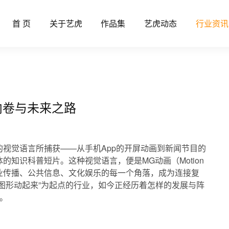
首 页
关于艺虎
作品集
艺虎动态
行业资讯
、内卷与未来之路
内卷与未来之路
视觉语言所捕获——从手机App的开屏动画到新闻节目的
知识科普短片。这种视觉语言，便是MG动画（Motion
进商业传播、公共信息、文化娱乐的每一个角落，成为连接复
图形动起来”为起点的行业，如今正经历着怎样的发展与阵
。