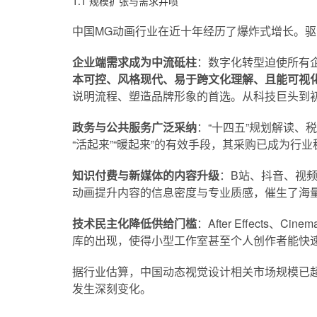
1.1 规模扩张与需求井喷
中国MG动画行业在近十年经历了爆炸式增长。
企业端需求成为中流砥柱
：数字化转型迫使所有企
本可控、风格现代、易于跨文化理解、且能可视
说明流程、塑造品牌形象的首选。从科技巨头到初
政务与公共服务广泛采纳
：“十四五”规划解读、
“活起来”“暖起来”的有效手段，其采购已成为行
知识付费与新媒体的内容升级
：B站、抖音、视
动画提升内容的信息密度与专业质感，催生了海
技术民主化降低供给门槛
：After Effects
库的出现，使得小型工作室甚至个人创作者能快
据行业估算，中国动态视觉设计相关市场规模已超
发生深刻变化。