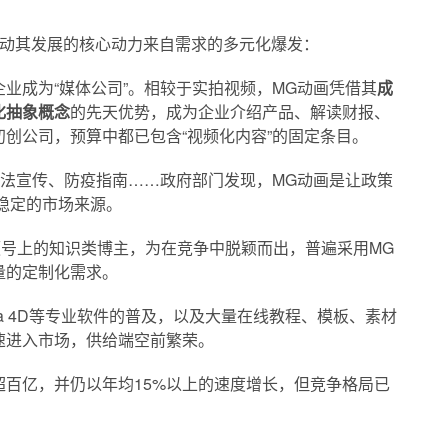
驱动其发展的核心动力来自需求的多元化爆发：
业成为“媒体公司”。相较于实拍视频，MG动画凭借其
成
化抽象概念
的先天优势，成为企业介绍产品、解读财报、
创公司，预算中都已包含“视频化内容”的固定条目。
税法宣传、防疫指南……政府部门发现，MG动画是让政策
业稳定的市场来源。
频号上的知识类博主，为在竞争中脱颖而出，普遍采用MG
量的定制化需求。
、Cinema 4D等专业软件的普及，以及大量在线教程、模板、素材
速进入市场，供给端空前繁荣。
百亿，并仍以年均15%以上的速度增长，但竞争格局已