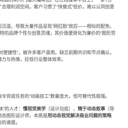
合理利润空间。客户习惯了“快餐式”低价，难以认同创意
泛滥，导致大量作品呈现“网红脸”效应——相似的配色、
特的品牌个性与创意灵魂，其价值便退化为廉价的“图形劳
对便捷性”，被许多客户滥用。缺乏前期共识和节点确认，
精力与热情，拉低行业整体效率。
令完成任务的“动画技工”数量庞大，但可替代性极强。
体”的人才：
懂视觉美学
（设计功底）、
精于动态叙事
（导
动态图形设计师，本质是
用动态视觉解决商业问题的策略
胀的速度。