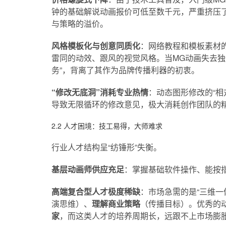
钟的基础解说动画报价可低至数千元，严重挤压了
与策略的溢价。
风格模板化与创意同质化
：网络教程和模板素材的
雷同的动效、跟风的视觉风格。当MG动画失去独
务”，背离了其作为品牌传播利器的初衷。
“修改无底洞”消耗专业热情
：动态图形修改的“相
导致无限循环的修改意见，极大消耗创作团队的
2.2 人才困境：技工易得，大师难求
行业人才结构呈“纺锤形”失衡。
基层动画师供应充足
：掌握基础软件操作、能按指
高端复合型人才极度稀缺
：市场急需的是“三维一
演思维）、
理解商业策略
（传播目标）。优秀的
家
，而这类人才的培养周期长，远跟不上市场膨