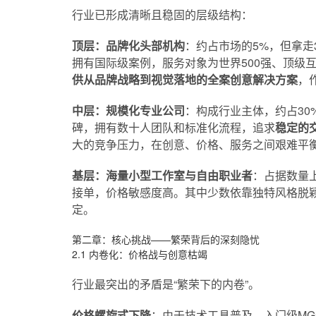
行业已形成清晰且稳固的层级结构：
顶层：品牌化头部机构
：约占市场的5%，但拿走
拥有国际级案例，服务对象为世界500强、顶级
供从品牌战略到视觉落地的全案创意解决方案
，
中层：规模化专业公司
：构成行业主体，约占3
碑，拥有数十人团队和标准化流程，追求
稳定的
大的竞争压力，在创意、价格、服务之间艰难平
基层：海量小型工作室与自由职业者
：占据数量
接单，价格敏感度高。其中少数依靠独特风格脱
定。
第二章：核心挑战——繁荣背后的深刻隐忧
2.1 内卷化：价格战与创意枯竭
行业最突出的矛盾是“繁荣下的内卷”。
价格螺旋式下降
：由于技术工具普及，入门级M