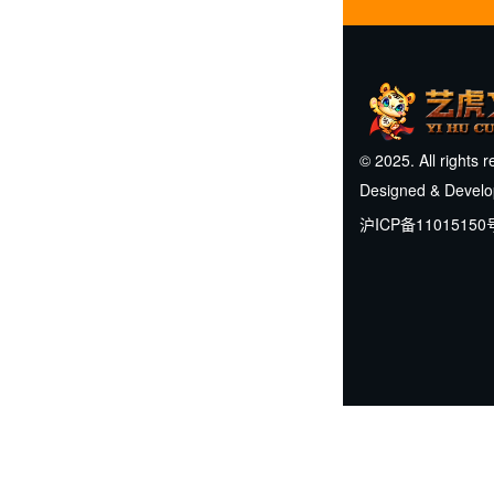
© 2025. All rights 
Designed & Devel
沪ICP备11015150